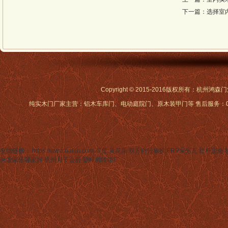
下一篇：
选择室
Copyright © 2015-2016版权所有：杭州
纯实木门厂家主营：铝木车库门、电动庭院门、原木装甲门等 售后服务：0571-88
友情链接： https://www.baidu.com 百度
黄花菜
双方向分板机
FRP采光瓦
栏杆定做
兴农家乐哪家好
杭州月子会所
塑料周转箱厂