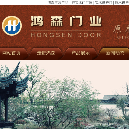
鸿森主营产品：纯实木门厂家 | 实木进户门 | 原木进户门 
网站首页
走进鸿森
产品展示
新闻动态