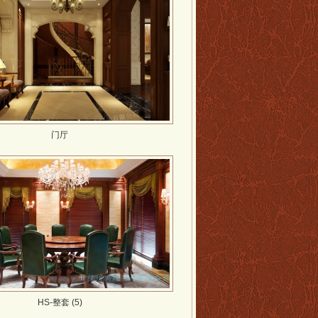
门厅
HS-整套 (5)