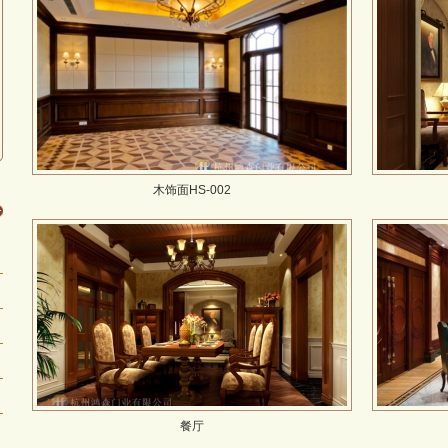
木饰面HS-002
餐厅